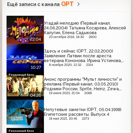
ОРТ
Ещё записи с канала
Угадай мелодию (Первый канал,
24.06.2004) Татьяна Косарева, Алексей
Калугин, Елена Садыкова
23 октября 2016, 18:30
2600
22:04
Здесь и сейчас (ОРТ, 22.02.2000)
Заявление Латвии после ареста
ветерана Кононова. Ирина Устинова,
Валдис Биркавс
8 ноября 2020, 12:32
2314
10:27
Рекламный блок
Анонс программы "Мульт личности" и
реклама (Первый канал, 03.05.2010)
Родники России, Sprite, Heinz, Zewa,
ГАЗ, Ласка, Clear Vita Abe, Чудо,
19 июня 2023, 21:04
2068
04:26
Nestea, Libero, Алёнка
Непутевые заметки (ОРТ, 05.04.1998)
Египетские рассветы. Выпуск 4
18 мая 2021, 20:45
2273
Рекламный блок