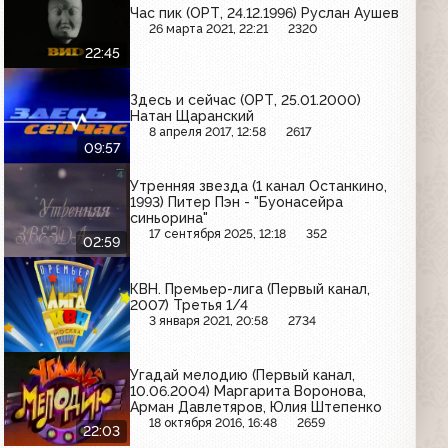
Час пик (ОРТ, 24.12.1996) Руслан Аушев
26 марта 2021, 22:21
2320
22:45
Здесь и сейчас (ОРТ, 25.01.2000)
Натан Щаранский
8 апреля 2017, 12:58
2617
09:57
Утренняя звезда (1 канал Останкино,
1993) Питер Пэн - "Буонасейра
синьорина"
17 сентября 2025, 12:18
352
02:59
КВН. Премьер-лига (Первый канал,
2007) Третья 1/4
3 января 2021, 20:58
2734
Угадай мелодию (Первый канал,
10.06.2004) Маргарита Воронова,
Арман Давлетяров, Юлия Штепенко
18 октября 2016, 16:48
2659
22:03