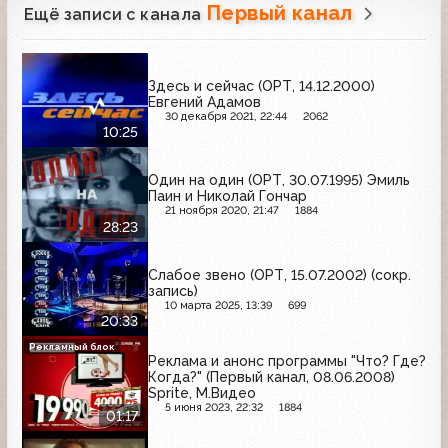
Первый канал
Ещё записи с канала
Здесь и сейчас (ОРТ, 14.12.2000)
Евгений Адамов
30 декабря 2021, 22:44
2062
10:25
Один на один (ОРТ, 30.07.1995) Эмиль
Паин и Николай Гончар
21 ноября 2020, 21:47
1884
28:23
Слабое звено (ОРТ, 15.07.2002) (сокр.
запись)
10 марта 2025, 13:39
699
20:33
Рекламный блок
Реклама и анонс программы "Что? Где?
Когда?" (Первый канал, 08.06.2008)
Sprite, М.Видео
5 июня 2023, 22:32
1884
01:17