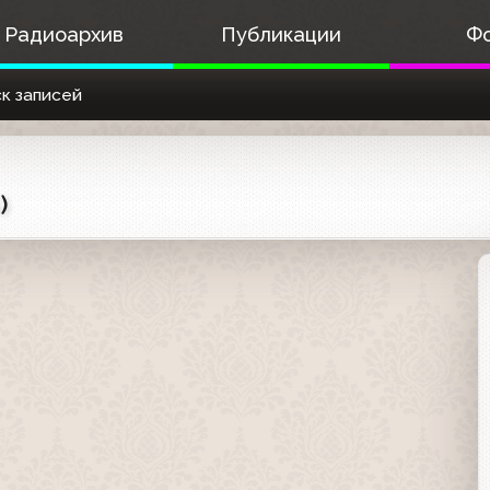
Радиоархив
Публикации
Ф
к записей
)