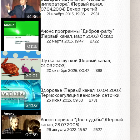
императора". (Первый канал,
07.04.2004) Вечер третий
21 ноября 2015, 19:36
2931
44:36
Анонс
Анонс программы "Дибров-party"
(Первый канал, март 2003) Оскар
22 марта 2015, 19:47
2722
01:15
Шутка за шуткой (Первый канал,
01.03.2003)
20 октября 2025, 00:47
368
30:01
Здоровье (Первый канал, 07.04.2007)
Термокоагуляция венозной сеточки
25 июня 2015, 09:53
2731
34:03
Анонс
Анонс сериала "Две судьбы" (Первый
канал, 28.07.2005)
26 августа 2022, 15:57
2527
00:59