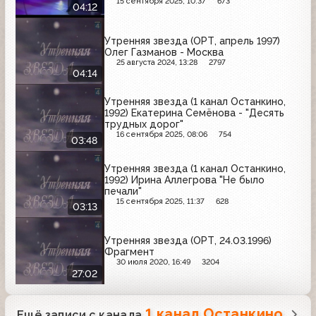
15 сентября 2025, 10:37
673
04:12
Утренняя звезда (ОРТ, апрель 1997)
Олег Газманов - Москва
25 августа 2024, 13:28
2797
04:14
Утренняя звезда (1 канал Останкино,
1992) Екатерина Семёнова - "Десять
трудных дорог"
16 сентября 2025, 08:06
754
03:48
Утренняя звезда (1 канал Останкино,
1992) Ирина Аллегрова "Не было
печали"
15 сентября 2025, 11:37
628
03:13
Утренняя звезда (ОРТ, 24.03.1996)
Фрагмент
30 июля 2020, 16:49
3204
27:02
1 канал Останкино
Ещё записи с канала