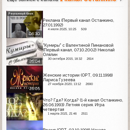
Рекламный блок
Реклама (Первый канал Останкино,
27.01.1992)
4 июля 2025, 10:25
509
06:30
"Кумиры" с Валентиной Пимановой
(Первый канал, 07.10.2002) Николай
Олялин
30 октября 2015, 18:32
2614
26:04
Женские истории (ОРТ, 09.11.1998)
Лариса Гузеева
27 ноября 2020, 13:12
2690
26:05
Что? Где? Когда? (1-й канал Останкино,
26.06.1993) Летняя серия. Игра
четвертая
1 марта 2021, 21:46
2511
Время (ОРТ, 03.10.1998) Начало