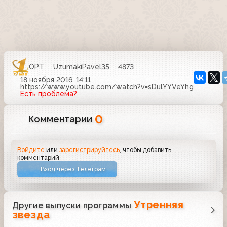
ОРТ
UzumakiPavel35
4873
18 ноября 2016, 14:11
https://www.youtube.com/watch?v=sDulYYVeYhg
Есть проблема?
0
Комментарии
Войдите
или
зарегистрируйтесь
, чтобы добавить
комментарий
Вход через Телеграм
Утренняя
Другие выпуски программы
звезда