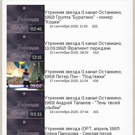
Утренняя звезда (1 канал Останкино,
1992) Группа "Буратино" - номер
"Кошки"
15 сентября 2025, 11:59
625
02:46
Утренняя звезда (1 канал Останкино,
13.09.1992) Фрагмент передачи
15 сентября 2025, 08:24
502
13:15
Утренняя звезда (1 канал Останкино,
1993) Питер Пэн - "Подтяжки"
17 сентября 2025, 10:24
439
05:05
Утренняя звезда (1 канал Останкино,
1993) Андрей Таланов - "Тень твоей
улыбки"
18 сентября 2025, 07:44
401
03:33
Утренняя звезда (ОРТ, апрель 1997)
Елена Панурова - Смелая песня