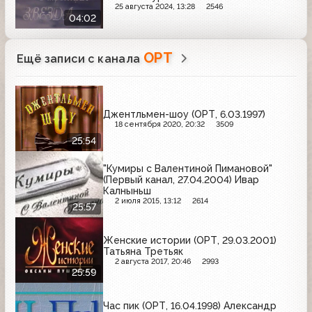
25 августа 2024, 13:28
2546
04:02
ОРТ
Ещё записи с канала
Джентльмен-шоу (ОРТ, 6.03.1997)
18 сентября 2020, 20:32
3509
25:54
"Кумиры с Валентиной Пимановой"
(Первый канал, 27.04.2004) Ивар
Калныньш
2 июля 2015, 13:12
2614
25:57
Женские истории (ОРТ, 29.03.2001)
Татьяна Третьяк
2 августа 2017, 20:46
2993
25:59
Час пик (ОРТ, 16.04.1998) Александр