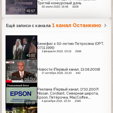
Третий конкурсный день
30 июля 2020, 16:48
3208
41:57
1 канал Останкино
Ещё записи с канала
Бенефис к 50-летию Петросяна (ОРТ,
07.11.1995)
3 февраля 2022, 03:19
2566
41:01
Новости (Первый канал, 13.08.2008)
17 октября 2025, 23:20
440
06:00
Рекламный блок
Реклама (Первый канал, 17.10.2007)
Nissan, Cordiant, Северная широта,
Epson, Пятёрочка, MacCoffee,
Страховое общество "Россия", Kia,
4 декабря 2021, 22:43
2346
03:19
Sealex