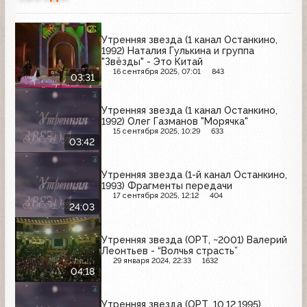
Утренняя звезда (1 канал Останкино,
1992) Наталия Гулькина и группа
"Звёзды" - Это Китай
16 сентября 2025, 07:01
843
03:31
Утренняя звезда (1 канал Останкино,
1992) Олег Газманов "Морячка"
15 сентября 2025, 10:29
633
03:42
Утренняя звезда (1-й канал Останкино,
1993) Фрагменты передачи
17 сентября 2025, 12:12
404
24:03
Утренняя звезда (ОРТ, ~2001) Валерий
Леонтьев - “Волчья страсть”
29 января 2024, 22:33
1632
04:18
Утренняя звезда (ОРТ, 10.12.1995)