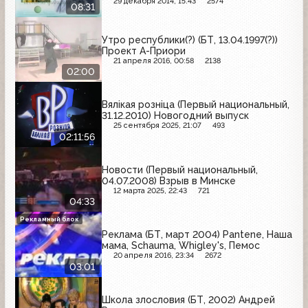
29 декабря 2014, 15:43
2574
08:31
Утро республики(?) (БТ, 13.04.1997(?))
Проект А-Приори
21 апреля 2016, 00:58
2138
02:00
Вялiкая рознiца (Первый национальный,
31.12.2010) Новогодний выпуск
25 сентября 2025, 21:07
493
02:11:56
Новости (Первый национальный,
04.07.2008) Взрыв в Минске
12 марта 2025, 22:43
721
04:33
Рекламный блок
Реклама (БТ, март 2004) Pantene, Наша
мама, Schauma, Whigley's, Пемос
20 апреля 2016, 23:34
2672
03:01
Школа злословия (БТ, 2002) Андрей