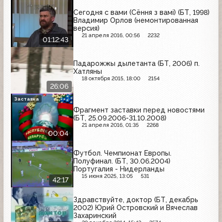
Сегодня с вами (Сёння з вамi) (БТ, 1998)
Владимир Орлов (немонтированная
версия)
21 апреля 2016, 00:56
2232
01:12:43
Падарожжы дылетанта (БТ, 2006) п.
Хатляны
18 октября 2015, 18:00
2154
26:06
Заставка
Фрагмент заставки перед новостями
(БТ, 25.09.2006-31.10.2008)
21 апреля 2016, 01:35
2268
00:04
Футбол. Чемпионат Европы.
Полуфинал. (БТ, 30.06.2004)
Португалия - Нидерланды
15 июня 2025, 13:05
531
42:17
Здравствуйте, доктор (БТ, декабрь
2002) Юрий Островский и Вячеслав
Захаринский