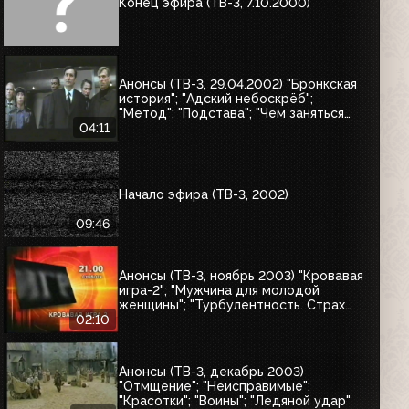
Конец эфира (ТВ-3, 7.10.2000)
Анонсы (ТВ-3, 29.04.2002) "Бронкская
история"; "Адский небоскрёб";
"Метод"; "Подстава"; "Чем заняться
мертвецу в Денвере"; "Беги, Лола,
04:11
Беги"
Начало эфира (ТВ-3, 2002)
09:46
Анонсы (ТВ-3, ноябрь 2003) "Кровавая
игра-2"; "Мужчина для молодой
женщины"; "Турбулентность. Страх
полёта"; "Моё виртуальное
02:10
привидение"
Анонсы (ТВ-3, декабрь 2003)
"Отмщение"; "Неисправимые";
"Красотки"; "Воины"; "Ледяной удар"