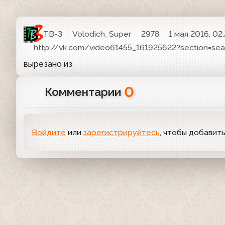
ТВ-3
Volodich_Super
2978
1 мая 2016, 02
http://vk.com/video61455_161925622?section=sea
вырезано из
0
Комментарии
Войдите
или
зарегистрируйтесь
, чтобы добавит