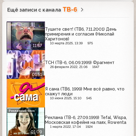
ТВ-6
Ещё записи с канала
Тушите свет! (ТВ6, 7.11.2001) День
примирения и согласия (Николай
Харитонов)
10 марта 2025, 13:39
975
11:57
ТСН (ТВ-6, 06.09.1999) Фрагмент
26 февраля 2022, 21:06
1647
01:51
Я сама (ТВ6, 1999) Мне всё равно, что
скажут люди
10 июня 2025, 15:10
545
Рекламный блок
Реклама (ТВ-6, 27.09.1999) Tefal, Wispa,
Московская кофейня на паях, Rowenta
1 марта 2022, 17:04
1924
01:09