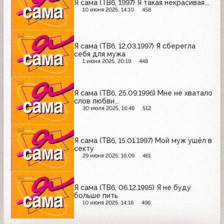
Я сама (ТВ6, 1997) Я такая некрасивая...
10 июня 2025, 14:10
458
Я сама (ТВ6, 12.03.1997) Я сберегла
себя для мужа
1 июня 2025, 20:19
448
Я сама (ТВ6, 25.09.1996) Мне не хватало
слов любви...
30 июля 2025, 16:46
512
Я сама (ТВ6, 15.01.1997) Мой муж ушёл в
секту
29 июня 2025, 16:09
461
Я сама (ТВ6, 06.12.1995) Я не буду
больше пить
10 июня 2025, 14:16
496