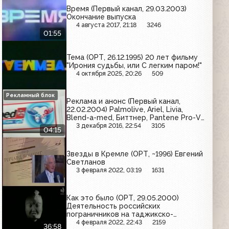
Время (Первый канал, 29.03.2003)
Окончание выпуска
4 августа 2017, 21:18
3246
01:55
Тема (ОРТ, 26.12.1995) 20 лет фильму
"Ирония судьбы, или С легким паром!"
4 октября 2025, 20:26
509
Рекламный блок
Реклама и анонс (Первый канал,
22.02.2004) Palmolive, Ariel, Livia,
Blend-a-med, Биттнер, Pantene Pro-V,
Bosch
3 декабря 2016, 22:54
3105
04:15
Звезды в Кремле (ОРТ, ~1996) Евгений
Светланов
3 февраля 2022, 03:19
1631
Как это было (ОРТ, 29.05.2000)
Деятельность российских
пограничников на таджикско-
афганской границе
4 февраля 2022, 22:43
2159
36:58