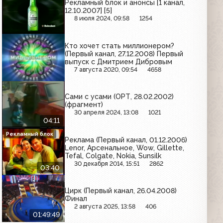
Рекламный блок и анонсы [1 канал,
12.10.2007] [5]
8 июля 2024, 09:58
1254
Кто хочет стать миллионером?
(Первый канал, 27.12.2008) Первый
выпуск с Дмитрием Дибровым
7 августа 2020, 09:54
4658
Сами с усами (ОРТ, 28.02.2002)
(фрагмент)
30 апреля 2024, 13:08
1021
04:11
Рекламный блок
Реклама (Первый канал, 01.12.2006)
Lenor, Арсенальное, Wow, Gillette,
Tefal, Colgate, Nokia, Sunsilk
30 декабря 2014, 15:51
2862
03:40
Цирк (Первый канал, 26.04.2008)
Финал
2 августа 2025, 13:58
406
01:49:49