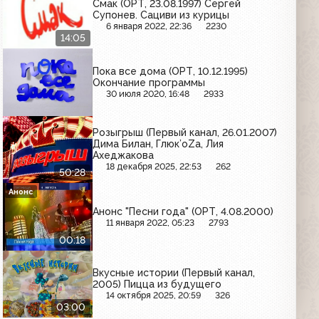
Смак (ОРТ, 23.08.1997) Сергей
Супонев. Сациви из курицы
6 января 2022, 22:36
2230
14:05
Пока все дома (ОРТ, 10.12.1995)
Окончание программы
30 июля 2020, 16:48
2933
Розыгрыш (Первый канал, 26.01.2007)
Дима Билан, Глюк’oZa, Лия
Ахеджакова
18 декабря 2025, 22:53
262
50:28
Анонс
Анонс "Песни года" (ОРТ, 4.08.2000)
11 января 2022, 05:23
2793
00:18
Вкусные истории (Первый канал,
2005) Пицца из будущего
14 октября 2025, 20:59
326
03:00