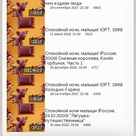
чем ездили люди
29 сентября 2017, 21:09
4943
03:59
Спокойной ночи, малыши! (ОРТ, 1999)
11 июня 2018, 11:04
5513
03:15
Спокойной ночи, малыши! (Россия,
2006) Снежная королева, Конёк
Горбунок. Часть 1
25 декабря 2016, 16:29
4717
01:06:09
Спокойной ночи, малыши! (ОРТ, 1999)
Холодно-Горячо
29 сентября 2017, 21:08
4330
09:38
Спокойной ночи малыши (Россия,
24.10.2005) "Лягушка-
путешественница"
31 мая 2022, 19:18
3468
07:27