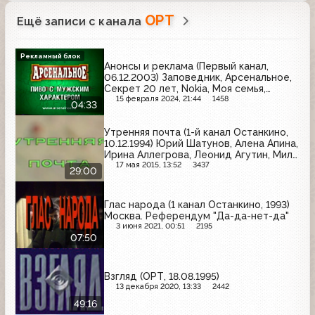
ОРТ
Ещё записи с канала
Рекламный блок
Анонсы и реклама (Первый канал,
06.12.2003) Заповедник, Арсенальное,
Секрет 20 лет, Nokia, Моя семья,
Выборы-2003, Чёрный жемчуг,
15 февраля 2024, 21:44
1458
04:33
Motorola, National Geographic,
Carlsberg, J7
Утренняя почта (1-й канал Останкино,
10.12.1994) Юрий Шатунов, Алена Апина,
Ирина Аллегрова, Леонид Агутин, Мила
Романиди, Александр Малинин
17 мая 2015, 13:52
3437
29:00
Глас народа (1 канал Останкино, 1993)
Москва. Референдум "Да-да-нет-да"
3 июня 2021, 00:51
2195
07:50
Взгляд (ОРТ, 18.08.1995)
13 декабря 2020, 13:33
2442
49:16