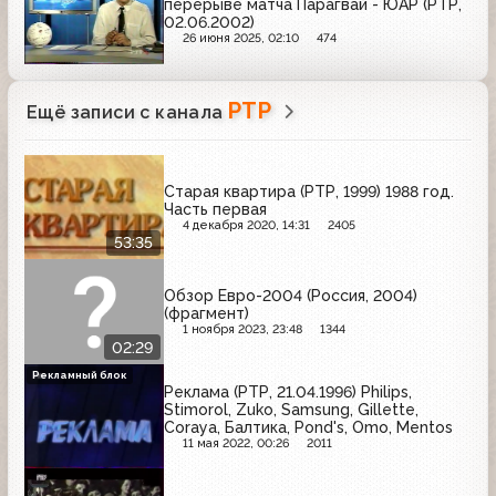
перерыве матча Парагвай - ЮАР (РТР,
02.06.2002)
26 июня 2025, 02:10
474
РТР
Ещё записи с канала
Старая квартира (РТР, 1999) 1988 год.
Часть первая
4 декабря 2020, 14:31
2405
53:35
Обзор Евро-2004 (Россия, 2004)
(фрагмент)
1 ноября 2023, 23:48
1344
02:29
Рекламный блок
Реклама (РТР, 21.04.1996) Philips,
Stimorol, Zuko, Samsung, Gillette,
Coraya, Балтика, Pond's, Omo, Mentos
11 мая 2022, 00:26
2011