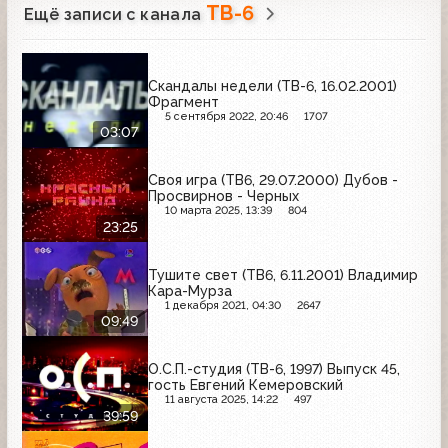
ТВ-6
Ещё записи с канала
Скандалы недели (ТВ-6, 16.02.2001)
Фрагмент
5 сентября 2022, 20:46
1707
03:07
Своя игра (ТВ6, 29.07.2000) Дубов -
Просвирнов - Черных
10 марта 2025, 13:39
804
23:25
Тушите свет (ТВ6, 6.11.2001) Владимир
Кара-Мурза
1 декабря 2021, 04:30
2647
09:49
О.С.П.-студия (ТВ-6, 1997) Выпуск 45,
гость Евгений Кемеровский
11 августа 2025, 14:22
497
39:59