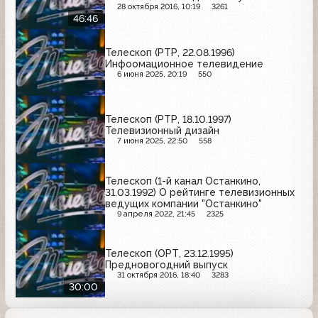
28 октября 2016, 10:19
3261
46:46
Телескоп (РТР, 22.08.1996)
Инфоомационное телевидение
6 июня 2025, 20:19
550
Телескоп (РТР, 18.10.1997)
Телевизионный дизайн
7 июня 2025, 22:50
558
Телескоп (1-й канал Останкино,
31.03.1992) О рейтинге телевизионных
ведущих компании "Останкино"
9 апреля 2022, 21:45
2325
Телескоп (ОРТ, 23.12.1995)
Предновогодний выпуск
31 октября 2016, 18:40
3283
30:00