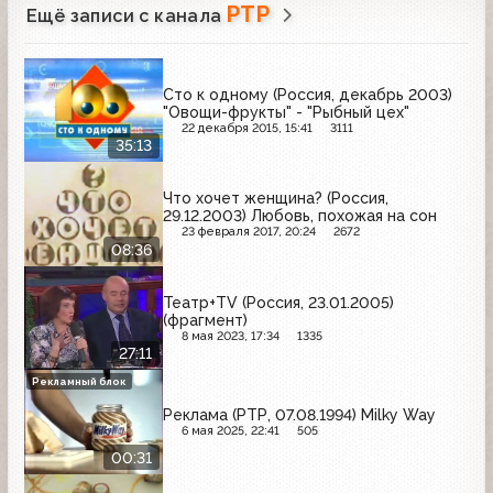
РТР
Ещё записи с канала
Сто к одному (Россия, декабрь 2003)
"Овощи-фрукты" - "Рыбный цех"
22 декабря 2015, 15:41
3111
35:13
Что хочет женщина? (Россия,
29.12.2003) Любовь, похожая на сон
23 февраля 2017, 20:24
2672
08:36
Театр+TV (Россия, 23.01.2005)
(фрагмент)
8 мая 2023, 17:34
1335
27:11
Рекламный блок
Реклама (РТР, 07.08.1994) Milky Way
6 мая 2025, 22:41
505
00:31