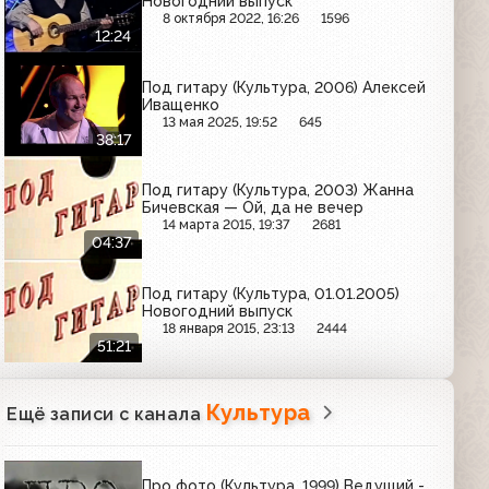
Новогодний выпуск
8 октября 2022, 16:26
1596
12:24
Под гитару (Культура, 2006) Алексей
Иващенко
13 мая 2025, 19:52
645
38:17
Под гитару (Культура, 2003) Жанна
Бичевская — Ой, да не вечер
14 марта 2015, 19:37
2681
04:37
Под гитару (Культура, 01.01.2005)
Новогодний выпуск
18 января 2015, 23:13
2444
51:21
Культура
Ещё записи с канала
Про фото (Культура, 1999) Ведущий -