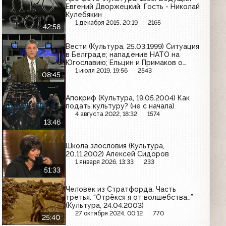
Евгений Дворжецкий. Гость - Николай
Кулебякин
1 декабря 2015, 20:19
2165
42:58
Вести (Культура, 25.03.1999) Ситуация
в Белграде; нападение НАТО на
Югославию; Ельцин и Примаков о
вооружённом конфликте
1 июля 2019, 19:56
2543
08:45
Апокриф (Культура, 19.05.2004) Как
подать культуру? (не с начала)
4 августа 2022, 18:32
1574
13:46
Школа злословия (Культура,
20.11.2002) Алексей Сидоров
1 января 2026, 13:33
233
51:33
Человек из Стратфорда. Часть
третья. “Отрёкся я от волшебства…”
(Культура, 24.04.2003)
27 октября 2024, 00:12
770
25:40