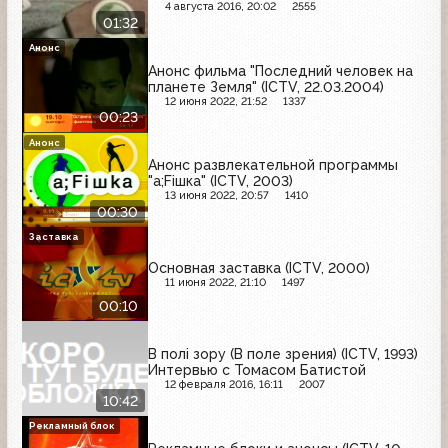
4 августа 2016, 20:02
2555
01:32
Анонс
Анонс фильма "Последний человек на
планете Земля" (ICTV, 22.03.2004)
12 июня 2022, 21:52
1337
00:23
Анонс
Анонс развлекательной программы
"a;Fiшка" (ICTV, 2003)
13 июня 2022, 20:57
1410
00:30
Заставка
Основная заставка (ICTV, 2000)
11 июня 2022, 21:10
1497
00:10
В полі зору (В поле зрения) (ICTV, 1993)
Интервью с Томасом Батистой
12 февраля 2016, 16:11
2007
10:42
Рекламный блок