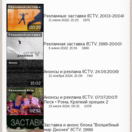
Рекламная заставка
Рекламные заставки (ICTV, 2003-2004)
11 июня 2022, 21:23
1675
00:29
Рекламная заставка
Рекламная заставка (ICTV, 1999-2000)
5 июня 2022, 21:55
1690
Анонс
Анонсы и реклама (ICTV; 24.09.2006)
12 ноября 2024, 21:09
740
15:02
Рекламный блок
Анонсы и реклама (ICTV, 07.07.2007)
Леся + Рома, Крепкий орешек 2
23 июля 2024, 00:21
1078
02:52
Заставка и анонс блока "Волшебный
мир Диснея" (ICTV, 1996)