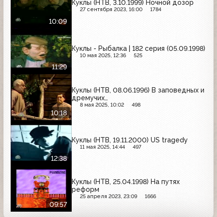
Куклы (НТВ, 3.10.1999) Ночной дозор
27 сентября 2023, 16:00
1784
10:09
Куклы - Рыбалка | 182 серия (05.09.1998)
10 мая 2025, 12:36
525
11:29
Куклы (НТВ, 08.06.1996) В заповедных и
дремучих…
8 мая 2025, 10:02
498
10:18
Куклы (НТВ, 19.11.2000) US tragedy
11 мая 2025, 14:44
497
12:38
Куклы (НТВ, 25.04.1998) На путях
реформ
25 апреля 2023, 23:09
1666
09:57