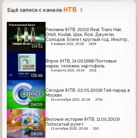
НТВ
Ещё записи с канала
Рекламный блок
Реклама (НТВ, 2001) Real Trans Hair,
Orbit, Kodak, Шок, Roxi, Джунгли,
Солодов, Египет круглый год, Инолтра,
Доктор Дизель, Московская сотовая
5 января 2021, 23:29
3429
04:51
связь, Persil, Tuborg, Canon, Nestle,
Braun, Schweppes
Впрок (НТВ, 14.09.1998) Почтовые
марки, тележки, картофель
6 апреля 2021, 19:24
2431
08:48
Сегодня (НТВ, 02.05.2006) Гей-парад в
Москве
16 сентября 2015, 20:05
2754
04:09
Вкусные истории (НТВ, 11.05.2003)
Полосатый рулет
13 октября 2025, 20:06
330
08:06