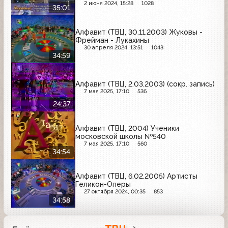
2 июня 2024, 15:28
1028
35:01
Алфавит (ТВЦ, 30.11.2003) Жуковы -
Фрейман - Лукахины
30 апреля 2024, 13:51
1043
34:59
Алфавит (ТВЦ, 2.03.2003) (сокр. запись)
7 мая 2025, 17:10
536
24:37
Алфавит (ТВЦ, 2004) Ученики
московской школы №540
7 мая 2025, 17:10
560
34:54
Алфавит (ТВЦ, 6.02.2005) Артисты
Геликон-Оперы
27 октября 2024, 00:35
853
34:58