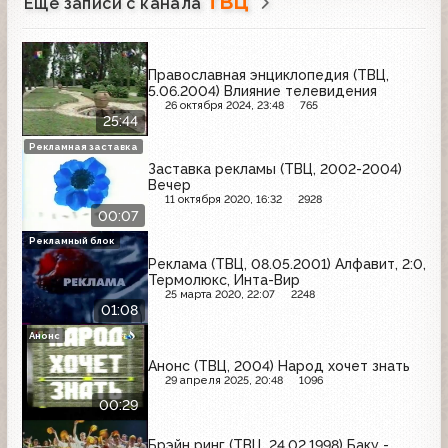
ТВЦ
Ещё записи с канала
Православная энциклопедия (ТВЦ,
5.06.2004) Влияние телевидения
26 октября 2024, 23:48
765
25:44
Рекламная заставка
Заставка рекламы (ТВЦ, 2002-2004)
Вечер
11 октября 2020, 16:32
2928
00:07
Рекламный блок
Реклама (ТВЦ, 08.05.2001) Алфавит, 2:0,
Термолюкс, Инта-Вир
25 марта 2020, 22:07
2248
01:08
Анонс
Анонс (ТВЦ, 2004) Народ хочет знать
29 апреля 2025, 20:48
1096
00:29
Брэйн ринг (ТВЦ, 24.02.1998) Баку -