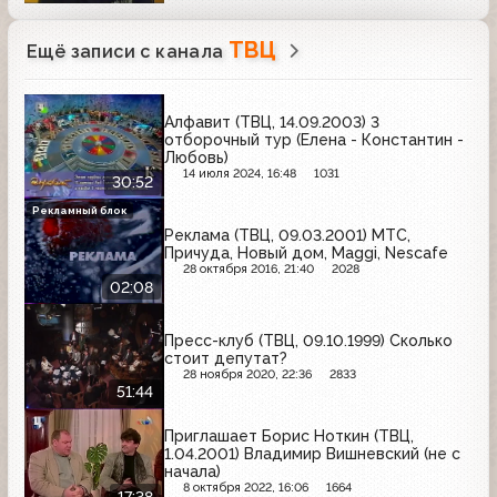
ТВЦ
Ещё записи с канала
Алфавит (ТВЦ, 14.09.2003) 3
отборочный тур (Елена - Константин -
Любовь)
14 июля 2024, 16:48
1031
30:52
Рекламный блок
Реклама (ТВЦ, 09.03.2001) МТС,
Причуда, Новый дом, Maggi, Nescafe
28 октября 2016, 21:40
2028
02:08
Пресс-клуб (ТВЦ, 09.10.1999) Сколько
стоит депутат?
28 ноября 2020, 22:36
2833
51:44
Приглашает Борис Ноткин (ТВЦ,
1.04.2001) Владимир Вишневский (не с
начала)
8 октября 2022, 16:06
1664
17:38