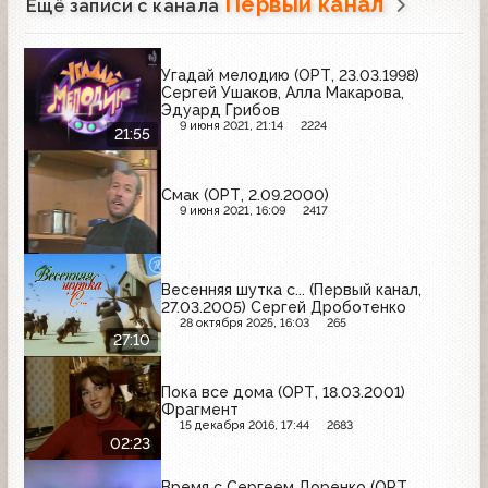
Первый канал
Ещё записи с канала
Угадай мелодию (ОРТ, 23.03.1998)
Сергей Ушаков, Алла Макарова,
Эдуард Грибов
9 июня 2021, 21:14
2224
21:55
Смак (ОРТ, 2.09.2000)
9 июня 2021, 16:09
2417
Весенняя шутка с... (Первый канал,
27.03.2005) Сергей Дроботенко
28 октября 2025, 16:03
265
27:10
Пока все дома (ОРТ, 18.03.2001)
Фрагмент
15 декабря 2016, 17:44
2683
02:23
Время с Сергеем Доренко (ОРТ,