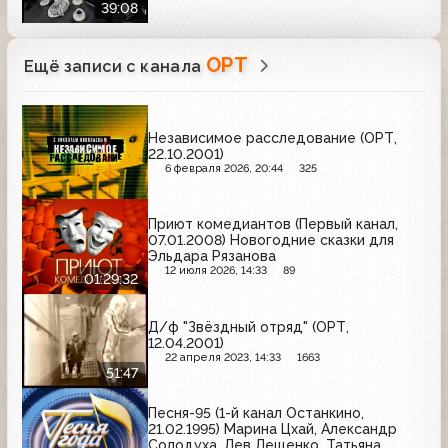
39:08
ОРТ
Ещё записи с канала
Независимое расследование (ОРТ,
22.10.2001)
6 февраля 2026, 20:44
325
Приют комедиантов (Первый канал,
07.01.2008) Новогодние сказки для
Эльдара Рязанова
12 июля 2026, 14:33
89
01:29:32
Д/ф "Звёздный отряд" (ОРТ,
12.04.2001)
22 апреля 2023, 14:33
1663
51:47
Песня-95 (1-й канал Останкино,
21.02.1995) Марина Цхай, Александр
Солодуха, Лев Лещенко, Татьяна