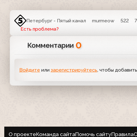
Петербург - Пятый канал
murmeow
522
Есть проблема?
0
Комментарии
Войдите
или
зарегистрируйтесь
, чтобы добавит
О проекте
Команда сайта
Помочь сайту
Правила
О