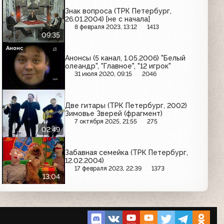
Знак вопроса (ТРК Петербург,
26.01.2004) [не с начала]
8 февраля 2023, 13:12
1413
09:35
Анонс
Анонсы (5 канал, 1.05.2006) "Белый
олеандр", "Главное", "12 игрок"
31 июля 2020, 09:15
2046
Две гитары (ТРК Петербург, 2002)
Зимовье Зверей (фрагмент)
7 октября 2025, 21:55
275
02:49
Забавная семейка (ТРК Петербург,
12.02.2004)
17 февраля 2023, 22:39
1373
13:04