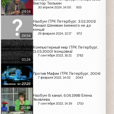
Виктор Тюлькин
30 апреля 2024, 14:00
933
09:14
Наобум (ТРК Петербург, 3.02.2001)
Михаил Шемякин (немного не до
конца)
29 февраля 2024, 12:17
972
24:54
Компьютерный мир (ТРК Петербург,
11.03.2000) (концовка)
7 сентября 2022, 16:21
1782
01:24
Против Мафии (ТРК Петербург, 2004)
7 февраля 2022, 14:02
2043
27:23
Наобум (5 канал, 6.06.1998) Елена
Яковлева
7 сентября 2022, 14:39
1710
20:46