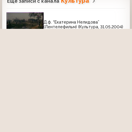
Культура
Ещё записи с канала
Д.ф. “Екатерина Нелидова”
(Лентелефильм) (Культура, 31.05.2004)
26 октября 2024, 23:52
875
10:20
Д/ф "Кронштадтский мираж" (Россия-
К, 29.04.2010) 2 серия
18 октября 2025, 02:37
330
25:38
И дом живёт... (Культура, 01.05.1998)
Белла Ахмадулина (фрагмент)
4 октября 2016, 22:44
2002
02:47
Программа передач
Программа передач (Культура,
09.10.2001)
3 января 2019, 23:17
3029
01:15