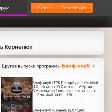
орум
Вход
Регистрация
рь Корнелюк
Блеф-клуб
Другие выпуски программы
Блеф-клуб (ТРК Петербург, 1.04.1994)
И.Олейников, Ю.Стоянов - А.Ургант,
А.Максимков (немного не с начала, не
до конца)
7 мая 2025, 18:14
575
24:14
Блеф-клуб (5 канал, 12.04.1997)