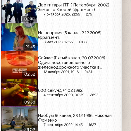
Две гитары (ТРК Петербург, 2002)
Зимовье Зверей (фрагмент)
7 октября 2025, 21:55
275
02:49
Не вовремя (5 канал, 2.12.2005)
(фрагмент)
8 мая 2023, 17:55
1308
21:45
Сейчас (Пятый канал, 30.07.2008)
Сдача восстановленного
железнодорожного участка в
Абхазии
12 ноября 2021, 19:16
2451
02:52
600 секунд (4.02.1992)
4 сентября 2020, 00:39
2693
09:58
Наобум (5 канал, 28.12.1996) Николай
Фоменко
7 сентября 2022, 14:45
1627
26:02