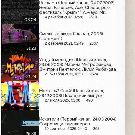
Реклама (Первый канал, 04.07.2003)
Herbal Essences, Ace, Chappi, рок-
фестиваль "Крылья", Always, Mr.
Proper, Head & Shoulders
4 декабря 2017, 02:28
2931
03:04
Смешные люди (1 канал, 2006)
(фрагмент)
2 февраля 2021, 02:49
2567
31:23
Угадай мелодию (Первый канал,
23.06.2004) Марина Митрофанова,
Дмитрий Пентелюк, Лилия Рыбакова
21 октября 2016, 18:57
2624
21:24
Можешь? Спой! (Первый канал,
28.12.2008) Последний выпуск
27 июля 2025, 01:08
490
38:18
Искатели (Первый канал, 24.03.2004)
Сокровища тамплиеров
19 сентября 2025, 14:40
365
25:39