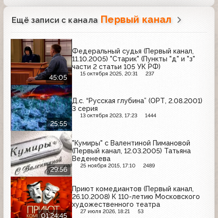
Первый канал
Ещё записи с канала
Федеральный судья (Первый канал,
11.10.2005) "Старик" (Пункты "д" и "з"
части 2 статьи 105 УК РФ)
15 октября 2025, 20:31
237
45:05
Д.с. “Русская глубина” (ОРТ, 2.08.2001)
3 серия
13 октября 2023, 17:23
1444
25:55
"Кумиры" с Валентиной Пимановой
(Первый канал, 12.03.2005) Татьяна
Веденеева
25 ноября 2015, 17:10
2489
29:56
Приют комедиантов (Первый канал,
26.10.2008) К 110-летию Московского
художественного театра
27 июля 2026, 18:21
53
01:24:45