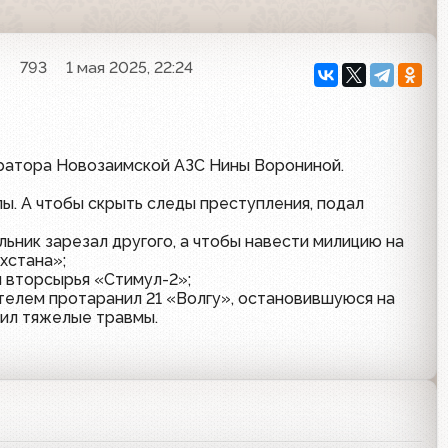
n
793
1 мая 2025, 22:24
ератора Новозаимской АЗС Нины Ворониной.
лы. А чтобы скрыть следы преступления, подал
льник зарезал другого, а чтобы навести милицию на
хстана»;
н вторсырья «Стимул-2»;
телем протаранил 21 «Волгу», остановившуюся на
чил тяжелые травмы.