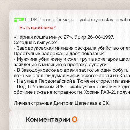
ГТРК Регион-Тюмень
yotubeyaroslavzamati
Есть проблема?
«Чёрная кошка минус 27». Эфир 26-08-1997.
Сегодня в выпуске:
- Заводоуковская милиция раскрыла убийство оп
Преступник задержан и даёт показания;
- Мужчина убил жену и сжег труп в кочегарке шко
заявление в милицию о пропаже супруги;
- В Заводоуковске во время застолья один собуты
ложный след, выдумал мифического «гостя из Каза
- На улице Первомайской в Тюмени сгорел магази
- Под Тобольском ИЖ – «каблучок» с пьяным води
обочине из-за неисправности. Хозяин ГАЗ-21 полу
Личная страница Дмитрия Цепелева в ВК.
0
Комментарии