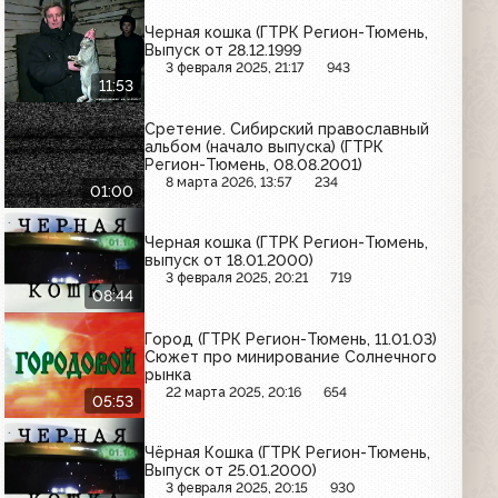
Черная кошка (ГТРК Регион-Тюмень,
Выпуск от 28.12.1999
3 февраля 2025, 21:17
943
11:53
Сретение. Сибирский православный
альбом (начало выпуска) (ГТРК
Регион-Тюмень, 08.08.2001)
8 марта 2026, 13:57
234
01:00
Черная кошка (ГТРК Регион-Тюмень,
выпуск от 18.01.2000)
3 февраля 2025, 20:21
719
08:44
Город (ГТРК Регион-Тюмень, 11.01.03)
Сюжет про минирование Солнечного
рынка
22 марта 2025, 20:16
654
05:53
Чёрная Кошка (ГТРК Регион-Тюмень,
Выпуск от 25.01.2000)
3 февраля 2025, 20:15
930