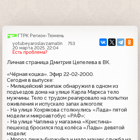
ГТРК Регион-Тюмень
yotubeyaroslavzamatin
753
20 марта 2025, 22:04
Есть проблема?
Личная страница Дмитрия Цепелева в ВК.
«Чёрная кошка». Эфир 22-02-2000.
Сегодня в выпуске:
- Милицейский экипаж обнаружил в одном из
подъездов дома на улице Карла Маркса тело
мужчины. Тело с трудом реагировало на попытки
оживления и испускало запах алкоголя;
- На улице Хохрякова столкнулись «Лада» пятой
модели и микроавтобус «РАФ»;
- На улице Чаплина у магазина «Кристина»
пешеход бросился под колёса «Лады» девятой
модели;
- Мороз, печка-буржуйка и мало машин: служба на