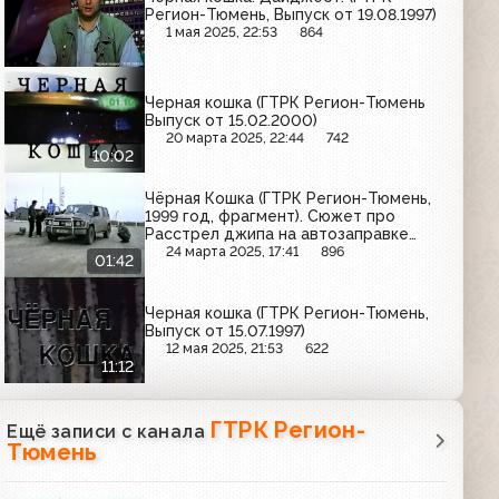
Регион-Тюмень, Выпуск от 19.08.1997)
1 мая 2025, 22:53
864
Черная кошка (ГТРК Регион-Тюмень
Выпуск от 15.02.2000)
20 марта 2025, 22:44
742
10:02
Чёрная Кошка (ГТРК Регион-Тюмень,
1999 год, фрагмент). Сюжет про
Расстрел джипа на автозаправке
Лукойл.
24 марта 2025, 17:41
896
01:42
Черная кошка (ГТРК Регион-Тюмень,
Выпуск от 15.07.1997)
12 мая 2025, 21:53
622
11:12
ГТРК Регион-
Ещё записи с канала
Тюмень