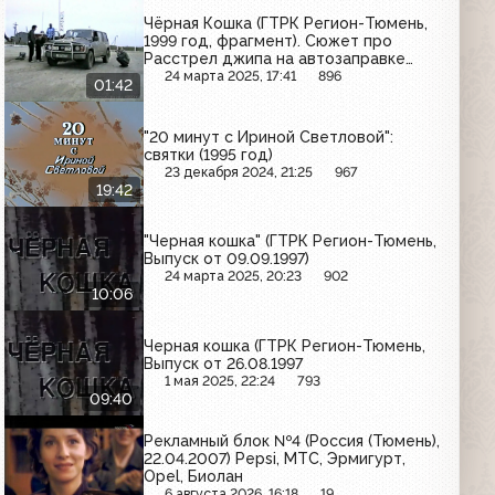
Чёрная Кошка (ГТРК Регион-Тюмень,
1999 год, фрагмент). Сюжет про
Расстрел джипа на автозаправке
Лукойл.
24 марта 2025, 17:41
896
01:42
"20 минут с Ириной Светловой":
святки (1995 год)
23 декабря 2024, 21:25
967
19:42
"Черная кошка" (ГТРК Регион-Тюмень,
Выпуск от 09.09.1997)
24 марта 2025, 20:23
902
10:06
Черная кошка (ГТРК Регион-Тюмень,
Выпуск от 26.08.1997
1 мая 2025, 22:24
793
09:40
Рекламный блок №4 (Россия (Тюмень),
22.04.2007) Pepsi, МТС, Эрмигурт,
Opel, Биолан
6 августа 2026, 16:18
19