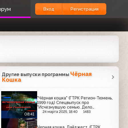
орум
Вход
Регистрация
Чёрная
Другие выпуски программы
Кошка
"Чёрная кошка" (ГТРК Регион-Тюмень,
1999 год) Спецвыпуск про
"Исчезнувшую семью. Дело
Головкиных"
24 марта 2025, 18:40
1483
08:41
Черная кошка. Дайджест. (ГТРК