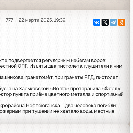
n
777
22 марта 2025, 19:39
кте подвергается регулярным набегам воров;
естной ОПГ. Изъяты два пистолета, глушители к ним
лашникова, гранатомёт, три гранаты РГД, пистолет
ус, а на Харьковской «Волга» протаранила «Форд»;
ектор пункта приёма цветного металла и спортивный
икрорайона Нефтеюганска – два человека погибли;
 пожарным при тушении не хватало воды, местные