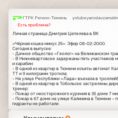
ГТРК Регион-Тюмень
yotubeyaroslavzamati
Есть проблема?
Личная страница Дмитрия Цепелева в ВК
«Чёрная кошка минус 25». Эфир 08-02-2000.
Сегодня в выпуске:
- Дачное общество «Геолог» на Велижанском тра
- В Нижневартовске задержаны пять участников м
и карабин;
- В одной из квартир в Тюмени изъяты автомат Ка
ТТ и 9 килограмм тротила;
- На улице Республики «Лада» въехала в троллейб
- В одной из квартир в Тобольске застрелены дир
тренер;
- Пожар от неосторожного курения в 35 доме 7 м
- Пожар в 67 доме на улице Калинина в Тюмени –
гидранты не работали.