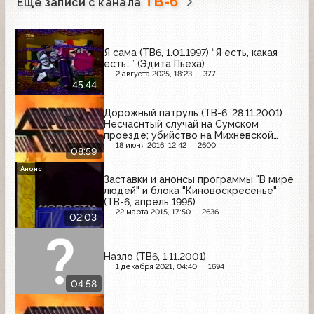
ТВ-6
Ещё записи с канала
Я сама (ТВ6, 1.01.1997) “Я есть, какая
есть…” (Эдита Пьеха)
2 августа 2025, 18:23
377
45:44
Дорожный патруль (ТВ-6, 28.11.2001)
Несчаснтый случай на Сумском
проезде; убийство на Михневской
улице; ДТП на Никитинской улице
18 июня 2016, 12:42
2600
08:59
Анонс
Заставки и анонсы программы "В мире
людей" и блока "Киновоскресенье"
(ТВ-6, апрель 1995)
22 марта 2015, 17:50
2636
02:03
Назло (ТВ6, 1.11.2001)
1 декабря 2021, 04:40
1694
04:58