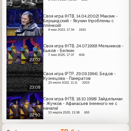
Своя игра (НТВ, 14.04.2002) Манзик -
Бершидский - Якунин (проблемы с
плёнкой)
8 мая 2023, 17:34
1633
Своя игра (НТВ, 24.07.1999) Мельников -
Быков - Белкин
7 мая 2025, 17:37
606
23:02
Своя игра (РТР, 29.09.1994), Бедов -
Кузнецова - Панкратов
23 июля 2022, 11:11
2203
23:08
Своя игра (НТВ, 18.10.1998) Зайдельман
- Жучков - Афанасьев (немного не с
начала)
10 марта 2025, 13:38
655
22:50