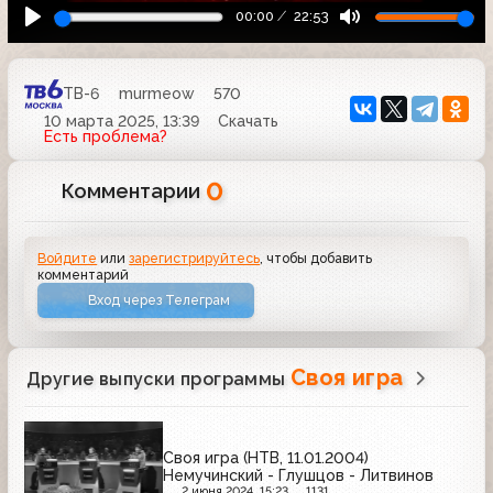
00:00
22:53
ТВ-6
murmeow
570
10 марта 2025, 13:39
Скачать
Есть проблема?
0
Комментарии
Войдите
или
зарегистрируйтесь
, чтобы добавить
комментарий
Вход через Телеграм
Своя игра
Другие выпуски программы
Своя игра (НТВ, 11.01.2004)
Немучинский - Глушцов - Литвинов
2 июня 2024, 15:23
1131