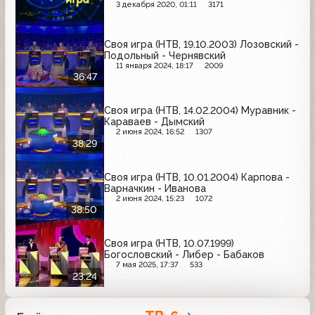
3 декабря 2020, 01:11
3171
Своя игра (НТВ, 19.10.2003) Лозовский -
Подольный - Чернявский
11 января 2024, 18:17
2009
36:47
Своя игра (НТВ, 14.02.2004) Муравник -
Караваев - Дымский
2 июня 2024, 16:52
1307
38:29
Своя игра (НТВ, 10.01.2004) Карпова -
Варначкин - Иванова
2 июня 2024, 15:23
1072
38:50
Своя игра (НТВ, 10.07.1999)
Богословский - Либер - Бабаков
7 мая 2025, 17:37
533
23:24