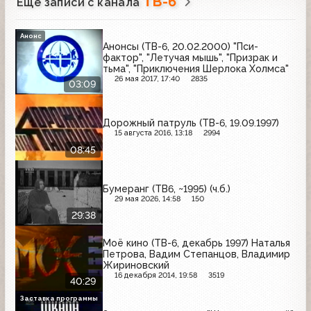
ТВ-6
Ещё записи с канала
Анонс
Анонсы (ТВ-6, 20.02.2000) "Пси-
фактор", "Летучая мышь", "Призрак и
тьма", "Приключения Шерлока Холмса"
26 мая 2017, 17:40
2835
03:09
Дорожный патруль (ТВ-6, 19.09.1997)
15 августа 2016, 13:18
2994
08:45
Бумеранг (ТВ6, ~1995) (ч.б.)
29 мая 2026, 14:58
150
29:38
Моё кино (ТВ-6, декабрь 1997) Наталья
Петрова, Вадим Степанцов, Владимир
Жириновский
16 декабря 2014, 19:58
3519
40:29
Заставка программы