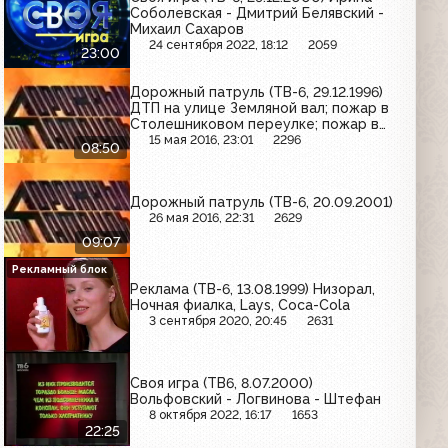
Соболевская - Дмитрий Белявский -
Михаил Сахаров
24 сентября 2022, 18:12
2059
23:00
Дорожный патруль (ТВ-6, 29.12.1996)
ДТП на улице Земляной вал; пожар в
Столешниковом переулке; пожар в
жилом доме в Богословском
15 мая 2016, 23:01
2296
08:50
переулке
Дорожный патруль (ТВ-6, 20.09.2001)
26 мая 2016, 22:31
2629
09:07
Рекламный блок
Реклама (ТВ-6, 13.08.1999) Низорал,
Ночная фиалка, Lays, Coca-Cola
3 сентября 2020, 20:45
2631
Своя игра (ТВ6, 8.07.2000)
Вольфовский - Логвинова - Штефан
8 октября 2022, 16:17
1653
22:25