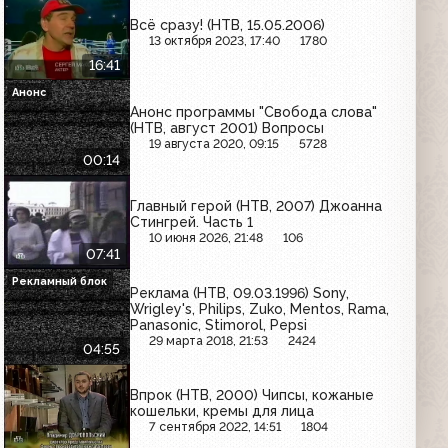
Всё сразу! (НТВ, 15.05.2006)
13 октября 2023, 17:40
1780
16:41
Анонс
Анонс программы "Свобода слова"
(НТВ, август 2001) Вопросы
19 августа 2020, 09:15
5728
00:14
Главный герой (НТВ, 2007) Джоанна
Стингрей. Часть 1
10 июня 2026, 21:48
106
07:41
Рекламный блок
Реклама (НТВ, 09.03.1996) Sony,
Wrigley's, Philips, Zuko, Mentos, Rama,
Panasonic, Stimorol, Pepsi
29 марта 2018, 21:53
2424
04:55
Впрок (НТВ, 2000) Чипсы, кожаные
кошельки, кремы для лица
7 сентября 2022, 14:51
1804