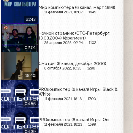
Мир компьютера (6 канал, март 1999)
11 февраля 2021, 18:02
1945
21:43
Ночной странник (СТС-Петербург,
13.03.2004) (фрагмент)
25 апреля 2025, 02:24
1102
02:01
Смотри! (6 канал, декабрь 2000)
8 октября 2022, 16:35
1296
18:40
PROкомпьютер (6 канал) Игры. Black &
White
11 февраля 2021, 18:18
1700
04:56
PROкомпьютер (6 канал) Игры. Oni
11 февраля 2021, 18:23
1599
04:39