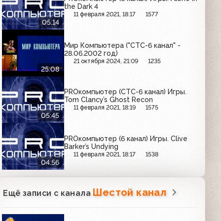
the Dark 4
11 февраля 2021, 18:17
1577
05:14
Мир Компьютера ("СТС-6 канал" -
28.06.2002 год)
21 октября 2024, 21:09
1235
25:08
PROкомпьютер (СТС-6 канал) Игры.
Tom Clancy’s Ghost Recon
11 февраля 2021, 18:19
1575
05:45
PROкомпьютер (6 канал) Игры. Clive
Barker’s Undying
11 февраля 2021, 18:17
1538
04:56
Шестой канал
Ещё записи с канала