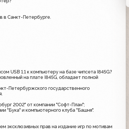
ютер?
в в Санкт-Петербурге.
ом USB 1.1 к компьютеру на базе чипсета I845G?
новленный на плате I845G, обладает полной
анкт-Петербуржского государственного
я.
бург 2002" от компании "Софт-План";
ии "Бука" и компьютерного клуба "Башня".
ем эксклюзивных прав на издание игр по мотивам