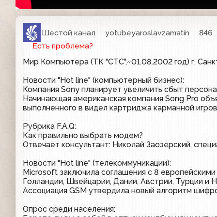
Шестой канал
yotubeyaroslavzamatin
846
Есть проблема?
Мир Компьютера (ТК "СТС",~01.08.2002 год) г. Сан
Новости "Hot line" (компьютерный бизнес):
Компания Sony планирует увеличить сбыт персона
Начинающая американская компания Song Pro объ
выполненного в видел картриджа карманной игров
Рубрика F.A.Q:
Как правильно выбрать модем?
Отвечает консультант: Николай Заозерский, специа
Новости "Hot line" (телекоммуникации):
Microsoft заключила соглашения с 8 европейскими
Голландии, Швейцарии, Дании, Австрии, Турции и Н
Ассоциация GSM утвердила новый алгоритм шифро
Опрос среди населения: