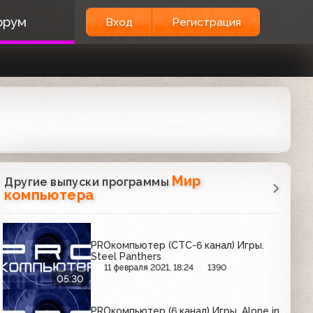
орум
Вход
Регистрация
Мир
Другие выпуски программы
компьютера
PROкомпьютер (СТС-6 канал) Игры.
Steel Panthers
11 февраля 2021, 18:24
1390
05:30
PROкомпьютер (6 канал) Игры. Alone in