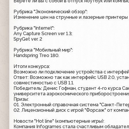
Берете ли вы с собой в отпуск ноутбук или компь
Рубрика "Экономический обзор":
Изменение цен на струнные и лазерные принтеры 
Рубрика "Internet":
Any Capture Screen ver 1.3;
SpyGet ver. 2
Рубрика "Мобильный мир":
Handspring Treo 180.
Итоги конкурса:
Возможно ли подключение устройства с интерфейс
Ответ: Возможно так как интерфейс USB 2.0, уста
совместимостью с USB 1.1.
Победитель: Денис Гофман, студент 4-го курса С
университета аэрокосмического приборостроени
Призы:
01. Электронный справочная система "Санкт-Петер
02. Лицензионный диск с игрой "Форсаж" от компан
Новости "Hot line" (компьютерные игры):
Компания Infogrames стала счастливым обладател