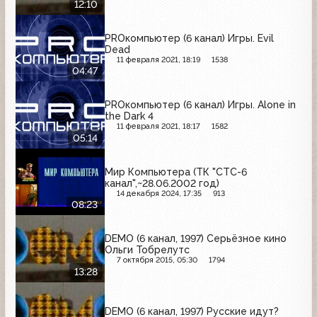
12:10
PROкомпьютер (6 канал) Игры. Evil
Dead
11 февраля 2021, 18:19
1538
04:47
PROкомпьютер (6 канал) Игры. Alone in
the Dark 4
11 февраля 2021, 18:17
1582
05:14
Мир Компьютера (ТК "СТС-6
канал",~28.06.2002 год)
14 декабря 2024, 17:35
913
08:23
DEMO (6 канал, 1997) Серьёзное кино
Ольги Тобрелутс
7 октября 2015, 05:30
1794
13:28
DEMO (6 канал, 1997) Русские идут?