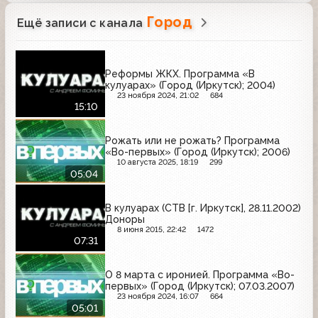
Город
Ещё записи с канала
Реформы ЖКХ. Программа «В
кулуарах» (Город (Иркутск); 2004)
23 ноября 2024, 21:02
684
15:10
Рожать или не рожать? Программа
«Во-первых» (Город (Иркутск); 2006)
10 августа 2025, 18:19
299
05:04
В кулуарах (СТВ [г. Иркутск], 28.11.2002)
Доноры
8 июня 2015, 22:42
1472
07:31
О 8 марта с иронией. Программа «Во-
первых» (Город (Иркутск); 07.03.2007)
23 ноября 2024, 16:07
664
05:01