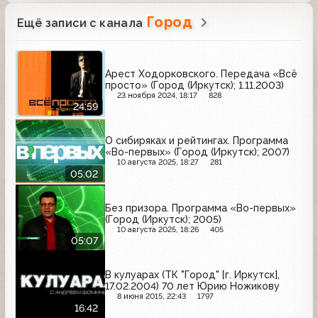
Город
Ещё записи с канала
Арест Ходорковского. Передача «Всё
просто» (Город (Иркутск); 1.11.2003)
23 ноября 2024, 18:17
828
24:59
О сибиряках и рейтингах. Программа
«Во-первых» (Город (Иркутск); 2007)
10 августа 2025, 18:27
281
05:02
Без призора. Программа «Во-первых»
(Город (Иркутск); 2005)
10 августа 2025, 18:26
405
05:07
В кулуарах (ТК "Город" [г. Иркутск],
17.02.2004) 70 лет Юрию Ножикову
8 июня 2015, 22:43
1797
16:42