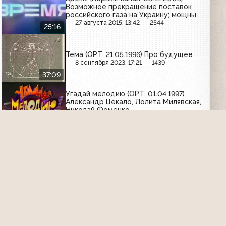
Возможное прекращение поставок
российского газа на Украину; мощные
снегопады в Европе; фильм "Ирония
27 августа 2015, 13:42
2544
25:16
судьбы, или С лёгким паром" спас
жизнь человеку
Тема (ОРТ, 21.05.1996) Про будущее
8 сентября 2023, 17:21
1439
37:09
Угадай мелодию (ОРТ, 01.04.1997)
Александр Цекало, Лолита Милявская,
Николай Фоменко
4 апреля 2026, 20:28
256
Другое
Реклама, программа передач на 9
марта и заставка (ОРТ, 08.03.1999)
25 апреля 2016, 10:07
3372
04:37
Спокойной ночи, малыши! (ОРТ,
20.03.2000 ) Мороженое тает
8 сентября 2017, 18:57
5059
08:55