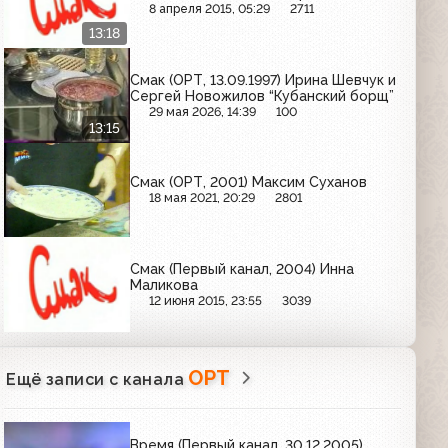
8 апреля 2015, 05:29
2711
13:18
Смак (ОРТ, 13.09.1997) Ирина Шевчук и
Сергей Новожилов “Кубанский борщ”
29 мая 2026, 14:39
100
13:15
Смак (ОРТ, 2001) Максим Суханов
18 мая 2021, 20:29
2801
Смак (Первый канал, 2004) Инна
Маликова
12 июня 2015, 23:55
3039
ОРТ
Ещё записи с канала
Время (Первый канал, 30.12.2005)