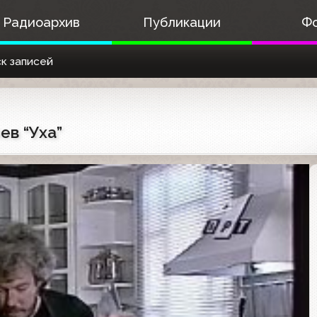
Радиоархив
Публикации
Ф
к записей
ев “Уха”