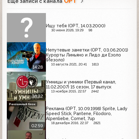
ОРТ
Ещё записи с канала
Ищу тебя (ОРТ, 14.03.2000)
30 июня 2026, 19:29
98
Непутевые заметки (ОРТ, 03.06.2001)
Курорты Линьяно и Лидо ди Езоло
(Йезоло)
10 августа 2021, 20:41
1813
14:28
Умницы и умники (Первый канал,
11.02.2007) 15 сезон, 17 выпуск
13 ноября 2015, 22:57
2442
38:32
Рекламный блок
Реклама (ОРТ, 10.09.1998) Sprite, Lady
Speed Stick, Pantene, Filodoro,
Alpenliebe, Comet, 7up
18 декабря 2016, 22:37
2821
02:59