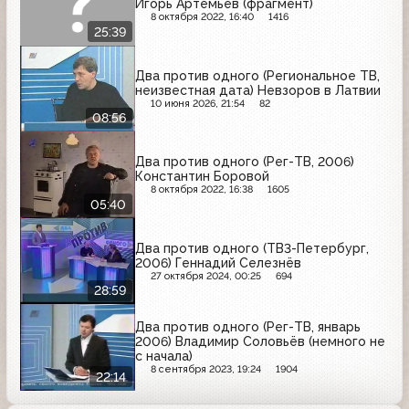
Игорь Артемьев (фрагмент)
8 октября 2022, 16:40
1416
25:39
Два против одного (Региональное ТВ,
неизвестная дата) Невзоров в Латвии
10 июня 2026, 21:54
82
08:56
Два против одного (Рег-ТВ, 2006)
Константин Боровой
8 октября 2022, 16:38
1605
05:40
Два против одного (ТВ3-Петербург,
2006) Геннадий Селезнёв
27 октября 2024, 00:25
694
28:59
Два против одного (Рег-ТВ, январь
2006) Владимир Соловьёв (немного не
с начала)
8 сентября 2023, 19:24
1904
22:14