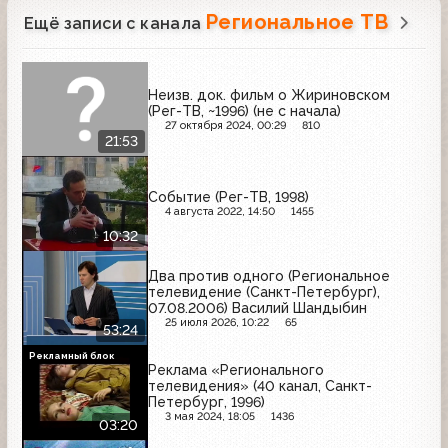
Региональное ТВ
Ещё записи с канала
Неизв. док. фильм о Жириновском
(Рег-ТВ, ~1996) (не с начала)
27 октября 2024, 00:29
810
21:53
Событие (Рег-ТВ, 1998)
4 августа 2022, 14:50
1455
10:32
Два против одного (Региональное
телевидение (Санкт-Петербург),
07.08.2006) Василий Шандыбин
25 июля 2026, 10:22
65
53:24
Рекламный блок
Реклама «Регионального
телевидения» (40 канал, Санкт-
Петербург, 1996)
3 мая 2024, 18:05
1436
03:20