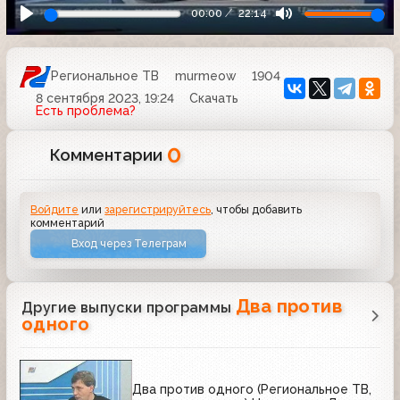
00:00
22:14
Региональное ТВ
murmeow
1904
8 сентября 2023, 19:24
Скачать
Есть проблема?
0
Комментарии
Войдите
или
зарегистрируйтесь
, чтобы добавить
комментарий
Вход через Телеграм
Два против
Другие выпуски программы
одного
Два против одного (Региональное ТВ,