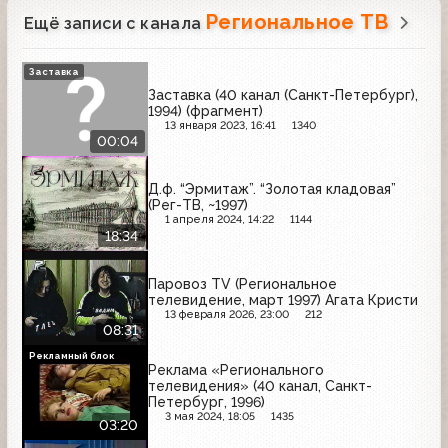
Региональное ТВ
Ещё записи с канала
Заставка
Заставка (40 канал (Санкт-Петербург),
1994) (фрагмент)
13 января 2023, 16:41
1340
00:04
Д.ф. “Эрмитаж”. “Золотая кладовая”
(Рег-ТВ, ~1997)
1 апреля 2024, 14:22
1144
18:34
Паровоз TV (Региональное
телевидение, март 1997) Агата Кристи
13 февраля 2026, 23:00
212
08:31
Рекламный блок
Реклама «Регионального
телевидения» (40 канал, Санкт-
Петербург, 1996)
3 мая 2024, 18:05
1435
03:20