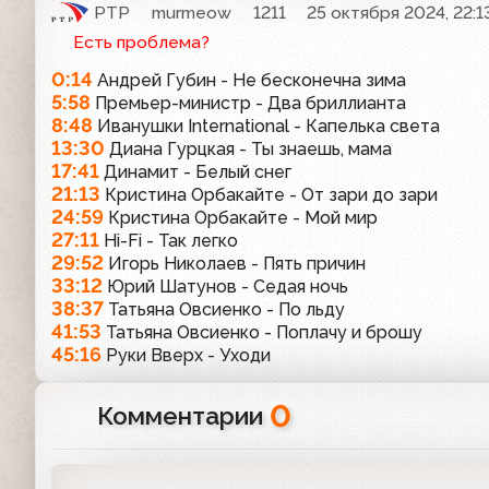
РТР
murmeow
1211
25 октября 2024, 22:1
Есть проблема?
0:14
Андрей Губин - Не бесконечна зима
5:58
Премьер-министр - Два бриллианта
8:48
Иванушки International - Капелька света
13:30
Диана Гурцкая - Ты знаешь, мама
17:41
Динамит - Белый снег
21:13
Кристина Орбакайте - От зари до зари
24:59
Кристина Орбакайте - Мой мир
27:11
Hi-Fi - Так легко
29:52
Игорь Николаев - Пять причин
33:12
Юрий Шатунов - Седая ночь
38:37
Татьяна Овсиенко - По льду
41:53
Татьяна Овсиенко - Поплачу и брошу
45:16
Руки Вверх - Уходи
0
Комментарии