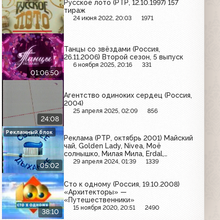
Русское лото (РТР, 12.10.1997) 157
тираж
24 июня 2022, 20:03
1971
Танцы со звёздами (Россия,
26.11.2006) Второй сезон, 5 выпуск
6 ноября 2025, 20:16
331
01:06:50
Агентство одиноких сердец (Россия,
2004)
25 апреля 2025, 02:09
856
24:08
Рекламный блок
Реклама (РТР, октябрь 2001) Майский
чай, Golden Lady, Nivea, Моё
солнышко, Милая Мила, Erdal,
Держава, Aquafresh, Дарья, Diadem,
29 апреля 2024, 01:39
1339
05:02
Альфа-Страхование, Efes Pilsener,
ЭФА, Beta Tea, Биолан, Фругурт,
Сто к одному (Россия, 19.10.2008)
Sprite
«Архитекторы» —
«Путешественники»
15 ноября 2020, 20:51
2490
38:10