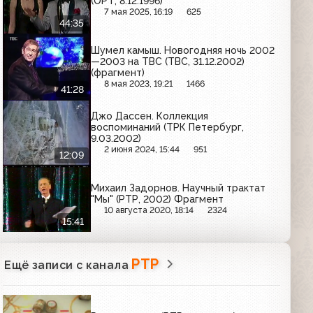
(ОРТ, 8.12.1996)
7 мая 2025, 16:19
625
44:35
Шумел камыш. Новогодняя ночь 2002
—2003 на ТВС (ТВС, 31.12.2002)
(фрагмент)
8 мая 2023, 19:21
1466
41:28
Джо Дассен. Коллекция
воспоминаний (ТРК Петербург,
9.03.2002)
2 июня 2024, 15:44
951
12:09
Михаил Задорнов. Научный трактат
"Мы" (РТР, 2002) Фрагмент
10 августа 2020, 18:14
2324
15:41
РТР
Ещё записи с канала