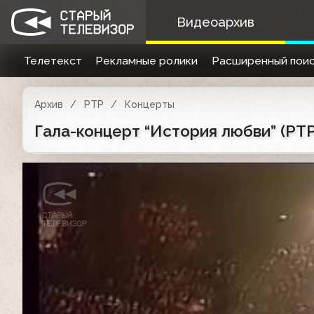
Видеоархив
Телетекст
Рекламные ролики
Расширенный поис
Архив
РТР
Концерты
Гала-концерт “История любви” (РТР