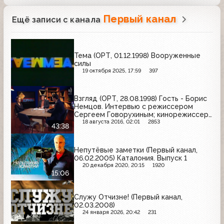
Первый канал
Ещё записи с канала
Тема (ОРТ, 01.12.1998) Вооруженные
силы
19 октября 2025, 17:59
397
Взгляд (ОРТ, 28.08.1998) Гость - Борис
Немцов. Интервью с режиссером
Сергеем Говорухиным; кинорежиссер
Сергей Сельянов об экономических
18 августа 2016, 02:01
2853
43:38
проблемах в кино
Непутёвые заметки (Первый канал,
06.02.2005) Каталония. Выпуск 1
20 декабря 2020, 20:15
1920
15:06
Служу Отчизне! (Первый канал,
02.03.2008)
24 января 2026, 20:42
231