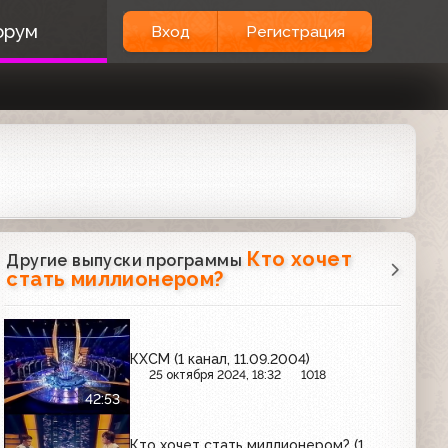
орум
Вход
Регистрация
Кто хочет
Другие выпуски программы
стать миллионером?
КХСМ (1 канал, 11.09.2004)
25 октября 2024, 18:32
1018
42:53
Кто хочет стать миллионером? (1