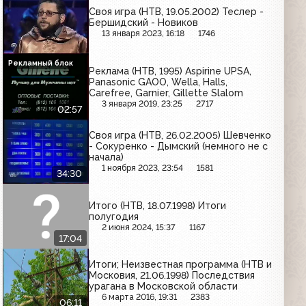
Своя игра (НТВ, 19.05.2002) Теслер -
Бершидский - Новиков
13 января 2023, 16:18
1746
Рекламный блок
Реклама (НТВ, 1995) Aspirine UPSA,
Panasonic GAOO, Wella, Halls,
Carefree, Garnier, Gillette Slalom
3 января 2019, 23:25
2717
02:57
Своя игра (НТВ, 26.02.2005) Шевченко
- Сокуренко - Дымский (немного не с
начала)
1 ноября 2023, 23:54
1581
34:30
Итого (НТВ, 18.07.1998) Итоги
полугодия
2 июня 2024, 15:37
1167
17:04
Итоги; Неизвестная программа (НТВ и
Московия, 21.06.1998) Последствия
урагана в Московской области
6 марта 2016, 19:31
2383
06:11