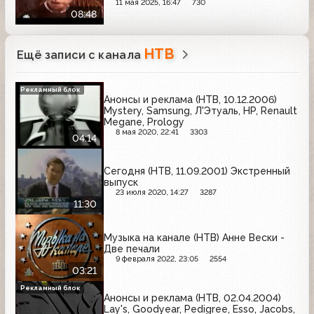
11 мая 2025, 16:47
730
08:48
НТВ
Ещё записи с канала
Рекламный блок
Анонсы и реклама (НТВ, 10.12.2006)
Mystery, Samsung, Л'Этуаль, HP, Renault
Megane, Prology
8 мая 2020, 22:41
3303
04:14
Сегодня (НТВ, 11.09.2001) Экстренный
выпуск
23 июля 2020, 14:27
3287
11:30
Музыка на канале (НТВ) Анне Вески -
Две печали
9 февраля 2022, 23:05
2554
03:21
Рекламный блок
Анонсы и реклама (НТВ, 02.04.2004)
Lay's, Goodyear, Pedigree, Esso, Jacobs,