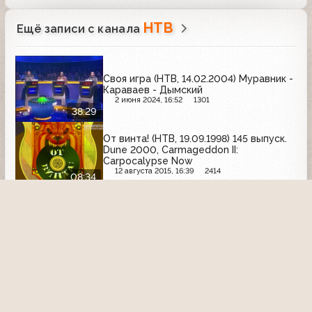
НТВ
Ещё записи с канала
Своя игра (НТВ, 14.02.2004) Муравник -
Караваев - Дымский
2 июня 2024, 16:52
1301
38:29
От винта! (НТВ, 19.09.1998) 145 выпуск.
Dune 2000, Carmageddon II:
Carpocalypse Now
12 августа 2015, 16:39
2414
08:34
Квартирный вопрос (НТВ, 04.10.2003)
Тропический бум (не полностью)
3 октября 2022, 00:46
1859
25:06
Программа передач
Программа передач на неделю (НТВ,
февраль 1998)
27 октября 2020, 22:11
3064
05:46