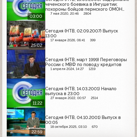
чеченского боевика в Ингушетии;
похороны бойцов пермского ОМОН
(фрагмент)
7 мая 2020, 20:46
2804
03:00
Сегодня (НТВ, 02.09.2007) Выпуск
13:00
17 января 2026, 06:41
399
25:02
Сегодня (НТВ, март 1999) Переговоры
России с МВФ по поводу кредитов
1 апреля 2024, 14:27
1219
Сегодня (НТВ, 14.03.2001) Начало
выпуска в 23:00
27 января 2022, 00:57
2514
11:22
Сегодня (НТВ, 04.10.2001) Выпуск в
00:05
18 октября 2025, 03:10
670
22:59