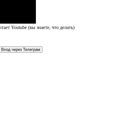
тает Youtube (вы знаете, что делать)
Вход через Телеграм